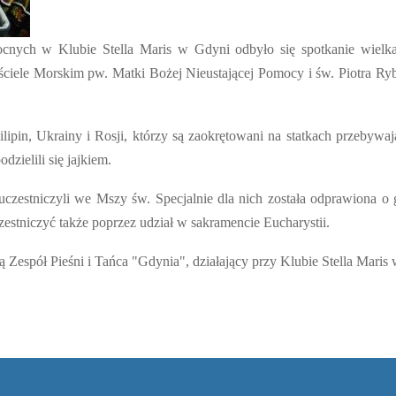
ocnych w Klubie Stella Maris w Gdyni odbyło się spotkanie wielk
iele Morskim pw. Matki Bożej Nieustającej Pomocy i św. Piotra Ryb
ilipin, Ukrainy i Rosji, którzy są zaokrętowani na statkach przebyw
zielili się jajkiem.
uczestniczyli we Mszy św. Specjalnie dla nich została odprawiona o
zestniczyć także poprzez udział w sakramencie Eucharystii.
ą Zespół Pieśni i Tańca "Gdynia", działający przy Klubie Stella Maris